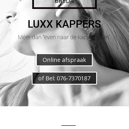
LUXX KAPPERS
Méér dan “even naar de kapper gaan”.
Online afspraak
of Bel: 076-7370187