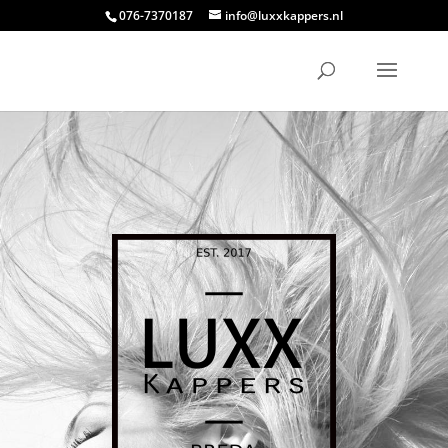
076-7370187
info@luxxkappers.nl