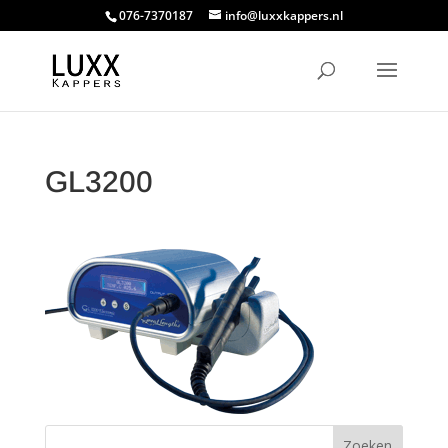
076-7370187
info@luxxkappers.nl
GL3200