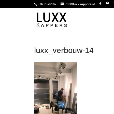
076-7370187
info@luxxkappers.nl
luxx_verbouw-14