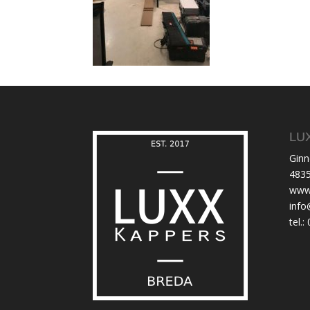
LUX
Gin
483
www.
info
tel.