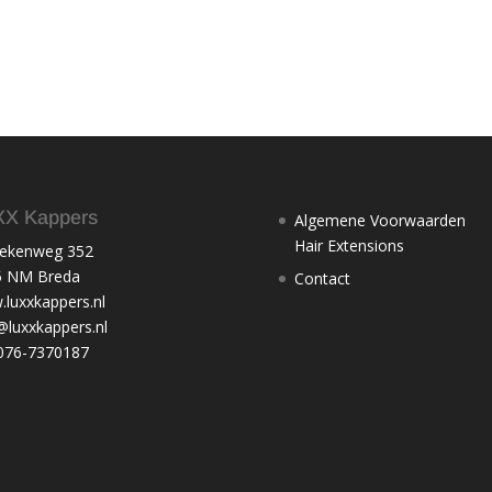
X Kappers
Algemene Voorwaarden
Hair Extensions
nekenweg 352
5 NM Breda
Contact
luxxkappers.nl
@luxxkappers.nl
: 076-7370187